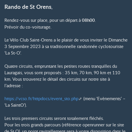
Rando de St Orens
,
Rendez-vous sur place, pour un départ à
08h00
.
Prévoir du co-voiturage.
Le Vélo Club Saint-Orens a le plaisir de vous inviter le Dimanche
3 Septembre 2023 à sa traditionnelle randonnée cyclotouriste
‘La St-O’.
Quatre circuits, empruntant les petites routes tranquilles du
Lauragais, vous sont proposés : 35 km, 70 km, 90 km et 110
km. Vous trouverez le détail des circuits sur notre site à
l’adresse :
https://vcso.fr/httpdocs/event_sto.php
(menu ‘Evènements’ –
‘La SaintO’).
Les trois premiers circuits seront totalement fléchés.
Pour les trois grands parcours (référence openrunner sur le site
de St O), un point ravitaillement sera à votre disposition dans le