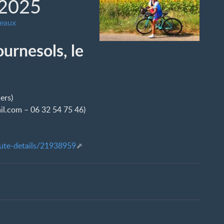
 2025
veaux
ournesols, le
ers)
il.com – 06 32 54 75 46)
ute-details/21938959