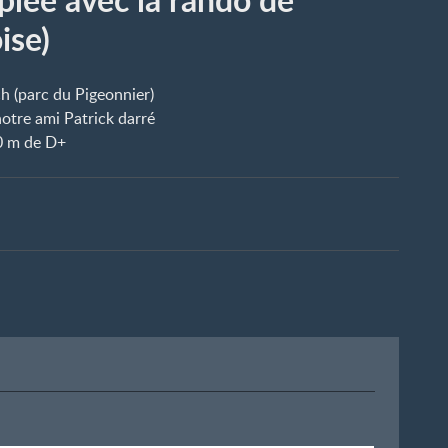
ise)
h (parc du Pigeonnier)
notre ami Patrick darré
0 m de D+