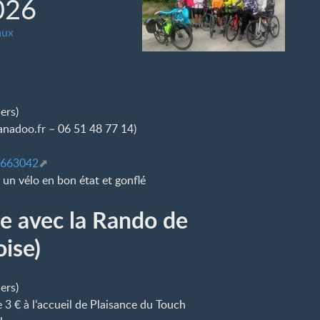
026
aux
ers)
nadoo.fr – 06 51 48 77 14)
3663042
 un vélo en bon état et gonflé
ée avec la Rando de
oise)
ers)
3 € à l’accueil de Plaisance du Touch