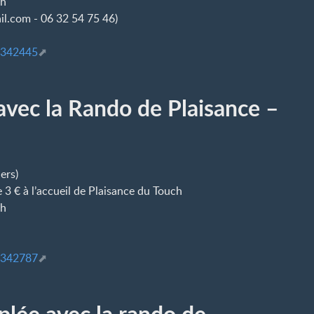
ch
il.com - 06 32 54 75 46)
4342445
avec la Rando de Plaisance –
ers)
3 € à l’accueil de Plaisance du Touch
ch
4342787
lée avec la rando de