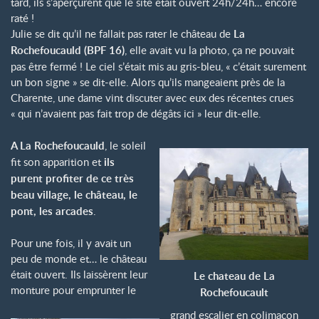
tard, ils s’aperçurent que le site était ouvert 24h/24h… encore
raté !
Julie se dit qu’il ne fallait pas rater le château de
La
Rochefoucauld (BPF 16)
, elle avait vu la photo, ça ne pouvait
pas être fermé ! Le ciel s’était mis au gris-bleu, « c’était surement
un bon signe » se dit-elle. Alors qu’ils mangeaient près de la
Charente, une dame vint discuter avec eux des récentes crues
« qui n’avaient pas fait trop de dégâts ici » leur dit-elle.
A La Rochefoucauld
, le soleil
fit son apparition et
ils
purent profiter de ce très
beau village, le château, le
pont, les arcades
.
Pour une fois, il y avait un
peu de monde et… le château
était ouvert. Ils laissèrent leur
Le chateau de La
monture pour emprunter le
Rochefoucault
grand escalier en colimaçon