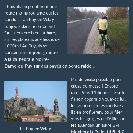
. Puis, ils empruntèrent une
route moins roulante qui les
conduisit au
Puy en Velay
toujours dans le brouillard.
Qu’ils étaient bien, là-haut,
sur les plateaux au-dessus de
1000m ! Au Puy, ils se
concentrèrent
pour grimper
à la cathédrale Notre-
Dame-du-Puy sur des pavés en pente raide
…
Pas de visite possible pour
cause de messe ! Encore
raté ! Vers 11 heures, le soleil
fit son apparition et avec lui,
les voitures et les touristes.
Ils en profitèrent pour filer
vers les gorges de l’Allier où
les attendait un autre BPF,
Le Puy en Velay
Monistrol d’Allier (BPF 43
).