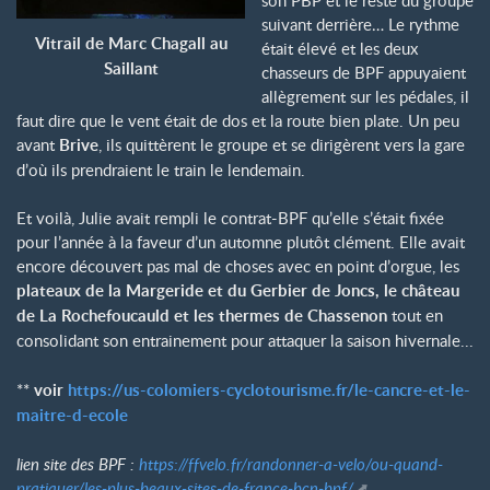
suivant derrière… Le rythme
Vitrail de Marc Chagall au
était élevé et les deux
Saillant
chasseurs de BPF appuyaient
allègrement sur les pédales, il
faut dire que le vent était de dos et la route bien plate. Un peu
avant
Brive
, ils quittèrent le groupe et se dirigèrent vers la gare
d’où ils prendraient le train le lendemain.
Et voilà, Julie avait rempli le contrat-BPF qu’elle s’était fixée
pour l’année à la faveur d’un automne plutôt clément. Elle avait
encore découvert pas mal de choses avec en point d’orgue, les
plateaux de la Margeride et du Gerbier de Joncs, le château
de La Rochefoucauld et les thermes de Chassenon
tout en
consolidant son entrainement pour attaquer la saison hivernale...
**
voir
https://us-colomiers-cyclotourisme.fr/le-cancre-et-le-
maitre-d-ecole
lien site des BPF :
https://ffvelo.fr/randonner-a-velo/ou-quand-
pratiquer/les-plus-beaux-sites-de-france-bcn-bpf/