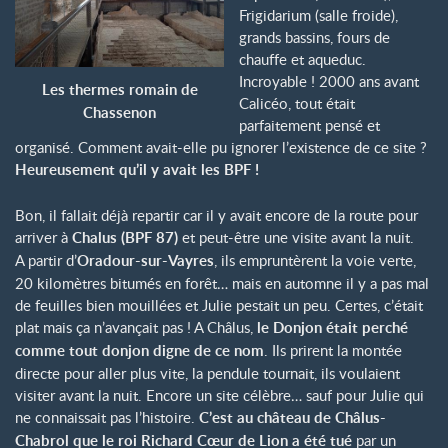
Frigidarium (salle froide),
grands bassins, fours de
chauffe et aqueduc.
Incroyable ! 2000 ans avant
Les thermes romain de
Calicéo, tout était
Chassenon
parfaitement pensé et
organisé. Comment avait-elle pu ignorer l’existence de ce site ?
Heureusement qu’il y avait les BPF !
Bon, il fallait déjà repartir car il y avait encore de la route pour
arriver à
Chalus (BPF 87)
et peut-être une visite avant la nuit.
A partir d’
Oradour-sur-Vayres
, ils empruntèrent la voie verte,
20 kilomètres bitumés en forêt… mais en automne il y a pas mal
de feuilles bien mouillées et Julie pestait un peu. Certes, c’était
plat mais ça n’avançait pas ! A Châlus,
le Donjon était perché
comme tout donjon digne de ce nom
. Ils prirent la montée
directe pour aller plus vite, la pendule tournait, ils voulaient
visiter avant la nuit. Encore un site célèbre… sauf pour Julie qui
ne connaissait pas l’histoire.
C’est au château de Châlus-
Chabrol que le roi Richard Cœur de Lion a été tué
par un