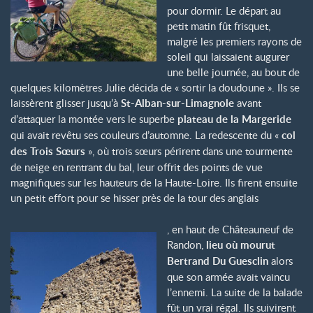
pour dormir. Le départ au
petit matin fût frisquet,
malgré les premiers rayons de
soleil qui laissaient augurer
une belle journée, au bout de
quelques kilomètres Julie décida de « sortir la doudoune ». Ils se
laissèrent glisser jusqu’à
St-Alban-sur-Limagnole
avant
d’attaquer la montée vers le superbe
plateau de la Margeride
qui avait revêtu ses couleurs d’automne. La redescente du «
col
des Trois Sœurs
», où trois sœurs périrent dans une tourmente
de neige en rentrant du bal, leur offrit des points de vue
magnifiques sur les hauteurs de la Haute-Loire. Ils firent ensuite
un petit effort pour se hisser près de la tour des anglais
, en haut de Châteauneuf de
Randon,
lieu où mourut
Bertrand Du Guesclin
alors
que son armée avait vaincu
l’ennemi. La suite de la balade
fût un vrai régal. Ils suivirent