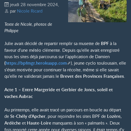
jeudi 28 novembre 2024
,
par
Nicole Ricard
Texte de Nicole, photos de
Philippe
Julie avait décidé de repartir remplir sa musette de
BPF
à la
faveur d’une météo clémente. Depuis qu’elle avait enregistré
tous les sites déjà parcourus sur l’application de Damien
(
https://bpfmgr.herokuapp.com
), jeune cyclo toulousain, elle
s’était motivée pour continuer la récolte, même si elle savait
qu’elle ne validerait jamais le
Brevet des Provinces Françaises
.
Acte 1 – Entre Margeride et Gerbier de Joncs, soleil et
vaches Aubrac
Au printemps, elle avait tracé un parcours en boucle au départ
de
St-Chély d’Apcher
, pour rejoindre les sites BPF de
Lozère,
Ardèche
et
Haute-Loire
manquants à son « palmarès ». Deux
fois reporté cette année pour diverses raisons, il était temps d’y