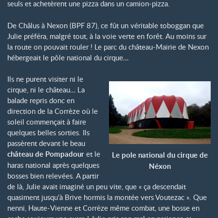
seuls et achetèrent une pizza dans un camion-pizza.
De Châlus à Nexon (BPF 87), ce fût un véritable toboggan que
Julie préféra, malgré tout, à la voie verte en forêt. Au moins sur
la route on pouvait rouler ! Le parc du château-Mairie de Nexon
hébergeait le pôle national du cirque…
Ils ne purent visiter ni le
cirque, ni le château… La
balade repris donc en
direction de la Corrèze où le
soleil commençait à faire
quelques belles sorties. Ils
passèrent devant le beau
château de Pompadour
et le
Le pole national du cirque de
haras national après quelques
Néxon
bosses bien relevées. A partir
de là, Julie avait imaginé un peu vite, que « ça descendait
quasiment jusqu’à Brive hormis la montée vers Voutezac ». Que
nenni, Haute-Vienne et Corrèze même combat, une bosse en