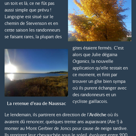
un toit et là, ce ne fût pas
aussi simple que prévu !
Langogne est situé sur le
chemin de Stevenson et en
cette saison les randonneurs
se faisant rares, la plupart des
gites étaient fermés. C’est
alors que Julie dégaina
Organics
, la nouvelle
application qu’elle testait en
ce moment, et finit par
trouver un gîte bien sympa
où ils purent échanger avec
des randonneurs et un
cycliste gaillacois.
La retenue d’eau de Naussac
Le lendemain, ils partirent en direction de l’
Ardèche
où ils
avaient dû renoncer, quelques trente ans auparavant (Aie !) à
monter au Mont Gerbier de Joncs pour cause de neige tardive.
Ils reprirent leur chevauchée sous le soleil, évoluant entre 900