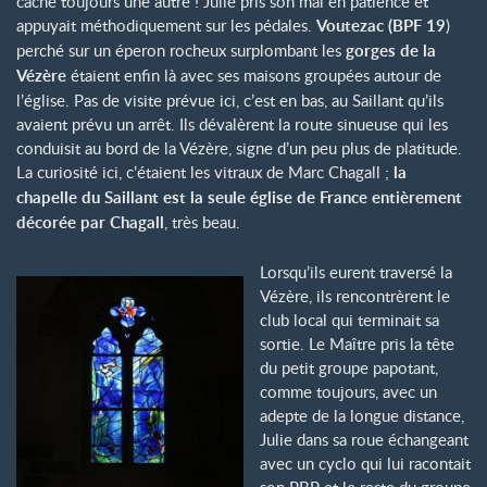
cache toujours une autre ! Julie pris son mal en patience et
appuyait méthodiquement sur les pédales.
Voutezac (BPF 19
)
perché sur un éperon rocheux surplombant les
gorges de la
Vézère
étaient enfin là avec ses maisons groupées autour de
l’église. Pas de visite prévue ici, c’est en bas, au Saillant qu’ils
avaient prévu un arrêt. Ils dévalèrent la route sinueuse qui les
conduisit au bord de la Vézère, signe d’un peu plus de platitude.
La curiosité ici, c’étaient les vitraux de Marc Chagall ;
la
chapelle du Saillant est la seule église de France entièrement
décorée par Chagall
, très beau.
Lorsqu’ils eurent traversé la
Vézère, ils rencontrèrent le
club local qui terminait sa
sortie. Le Maître pris la tête
du petit groupe papotant,
comme toujours, avec un
adepte de la longue distance,
Julie dans sa roue échangeant
avec un cyclo qui lui racontait
son PBP et le reste du groupe