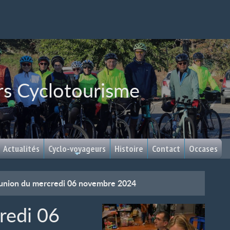
rs Cyclotourisme
Actualités
Cyclo-voyageurs
Histoire
Contact
Occases
union du mercredi 06 novembre 2024
redi 06