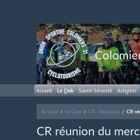
Colomie
Accueil
Le Club
Santé-Sécurité
Activités
CR ré
Accueil
Le Club
CR - Réunions
CR réunion du merc